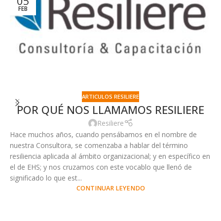
05
FEB
G
o
c
p
l
ARTICULOS RESILIERE
POR QUÉ NOS LLAMAMOS RESILIERE
Resiliere
Hace muchos años, cuando pensábamos en el nombre de
nuestra Consultora, se comenzaba a hablar del término
resiliencia aplicada al ámbito organizacional; y en específico en
el de EHS; y nos cruzamos con este vocablo que llenó de
significado lo que est...
CONTINUAR LEYENDO